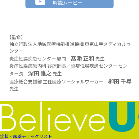
解説ムービー
【監修】
独立行政法人地域医療機能推進機構 東京山手メディカルセ
ンター
髙添 正和
炎症性腸疾患センター 顧問
先生
炎症性腸疾患内科 診療部長／炎症性腸疾患センター セン
深田 雅之
ター長
先生
柳田 千尋
医療総合支援部 主任医療ソーシャルワーカー
先生
症状・服薬チェックリスト