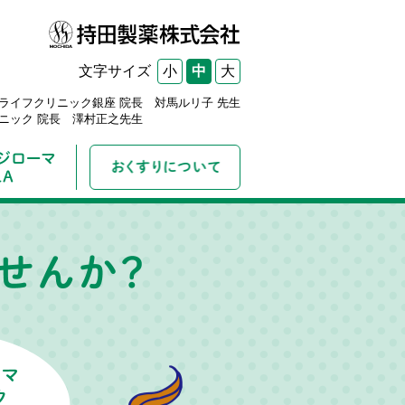
小
中
大
文字サイズ
ライフクリニック銀座 院長
対馬ルリ子 先生
ニック 院長
澤村正之先生
さまざまな治療法
放置した場合のリスク［男性］
す
再発を防ぐために
放置した場合のリスク［女性］