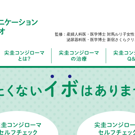
監修：
産婦人科医・医学博士
対馬ルリ子女性
泌尿器科医・医学博士
新宿さくらクリ
ク［男性］
［男性］
パートナーへの感染
パートナーとのこと
病院へ行こう［男性］
病気の原因はウイルス
再発について
ク［女性］
［女性］
患者数と感染の実態
治療について
婦人科へ行こう［女性］
こんな危険がありま