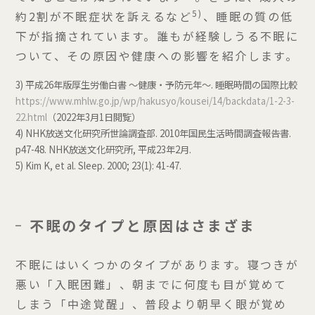
5)
約2割が不眠症状を訴えるなど
、睡眠の質の低
下が指摘されています。誰もが経験しうる不眠に
ついて、その原因や健康への影響を紹介します。
3) 平成26年版厚生労働白書 ～健康・予防元年～. 睡眠時間の国際比較
https://www.mhlw.go.jp/wp/hakusyo/kousei/14/backdata/1-2-3-
22.html
（2022年3月1日閲覧）
4) NHK放送文化研究所世論調査部. 2010年国民生活時間調査報告書.
p47-48. NHK放送文化研究所, 平成23年2月.
5) Kim K, et al. Sleep. 2000; 23(1): 41-47.
不眠のタイプと原因はさまざま
不眠にはいくつかのタイプがあります。寝つきが
悪い「入眠困難」、朝までに何度も目が覚めて
しまう「中途覚醒」、普段より朝早く眼が覚め