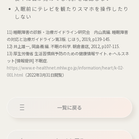
入眠前にテレビを観たりスマホを操作したり
しない
11) 睡眠障害の診断・治療ガイドライン研究会 内山真編. 睡眠障害
の対応と治療ガイドライン第3版. じほう, 2019, p139-145.
12) 井上雄一, 岡島義 編. 不眠の科学. 朝倉書店, 2012, p107-115.
13) 厚生労働省 生活習慣病予防のための健康情報サイト. e-ヘルスネ
ット[情報提供] 不眠症.
https://www.e-healthnet.mhlw.go.jp/information/heart/k-02-
001.html
（2022年3月31日閲覧）
一覧に戻る