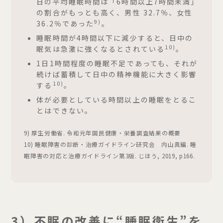
日の平均睡眠時間は「6時間以上7時間未満」
の割合がもっとも高く、男性 32.7％、女性
9)
36.2％であった
。
睡眠時間が4時間以下に減少すると、日中の
10)
眠気は急激に強くなるとされている
。
1日1時間程度の睡眠不足であっても、それが
続けば蓄積して日中の精神機能に大きく影響
10)
する
。
体が必要としている時間以上の睡眠をとるこ
とはできない。
9) 厚生労働省. 令和元年国民健康・栄養調査結果の概要
10) 睡眠障害の診断・治療ガイドライン研究会 内山真編. 睡
眠障害の対応と治療ガイドライン第3版. じほう, 2019, p166.
3）不眠の改善に“睡眠衛生”を