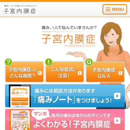
MENU
子宮内膜症ってどんな病気？
こんな症状に注意！
子宮内膜症Q&A
マンガ よくわかる!子宮内膜症
痛みノートをつけましょう!
リンク集