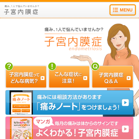
MENU
子宮内膜症ってどんな病気？
こんな症状に注意！
子宮内膜症Q&A
マンガ よくわかる!子宮内膜症
痛みノートをつけましょう!
リンク集