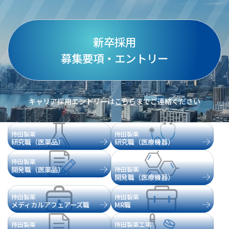
新卒採用
募集要項・エントリー
キャリア採用エントリーは
こちら
までご連絡ください
持田製薬
持田製薬
研究職（医薬品）
研究職（医療機器）
持田製薬
開発職（医薬品）
持田製薬
開発職（医療機器）
持田製薬
持田製薬
メディカルアフェアーズ職
MR職
持田製薬
持田製薬工場