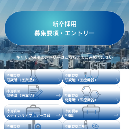
新卒採用
募集要項・エントリー
キャリア採用エントリーは
こちら
までご連絡ください
持田製薬
持田製薬
研究職（医薬品）
研究職（医療機器）
持田製薬
開発職（医薬品）
持田製薬
開発職（医療機器）
持田製薬
持田製薬
メディカルアフェアーズ職
MR職
持田製薬
持田製薬工場