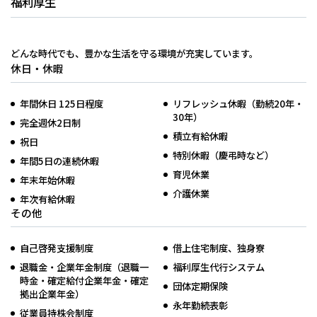
福利厚生
どんな時代でも、豊かな生活を守る環境が充実しています。
休日・休暇
年間休日 125日程度
リフレッシュ休暇（勤続20年・
30年）
完全週休2日制
積立有給休暇
祝日
特別休暇（慶弔時など）
年間5日の連続休暇
育児休業
年末年始休暇
介護休業
年次有給休暇
その他
自己啓発支援制度
借上住宅制度、独身寮
退職金・企業年金制度（退職一
福利厚生代行システム
時金・確定給付企業年金・確定
団体定期保険
拠出企業年金）
永年勤続表彰
従業員持株会制度