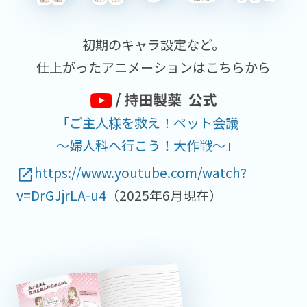
初期のキャラ設定など。
仕上がったアニメーションはこちらから
「ご主人様を救え！ペット会議
～婦人科へ行こう！大作戦～」
https://www.youtube.com/watch?
open_in_new
v=DrGJjrLA-u4
（2025年6月現在）