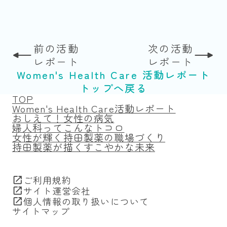
←
→
前の活動
次の活動
レポート
レポート
Women's Health Care 活動レポート
トップへ戻る
TOP
Women's Health Care活動レポート
おしえて！女性の病気
婦人科ってこんなトコロ
女性が輝く持田製薬の職場づくり
持田製薬が描くすこやかな未来
ご利用規約
open_in_new
サイト運営会社
open_in_new
個人情報の取り扱いについて
open_in_new
サイトマップ